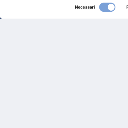
Selezione
Necessari
del
consenso
FAQ
Gove
Vittoria Assicurazioni S.p.A.
Via Ignazio Gardella, 2
Inves
20149 Milano
Part. IVA 01329510158
Altre
Sosten