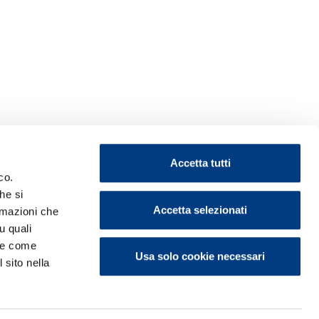
Accetta tutti
co.
he si
Accetta selezionati
ormazioni che
u quali
i e come
Usa solo cookie necessari
 sito nella
ontattaci