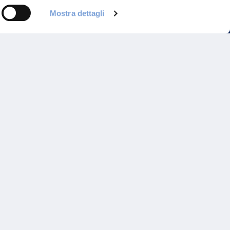
Mostra dettagli
Programma di Fidelizzazione
Reclami
Inadempimenti AAS
Parità di trattamento
Prodotti Partner e Specialisti
Rami Preferiti