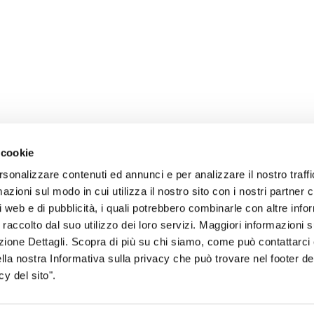
 cookie
rsonalizzare contenuti ed annunci e per analizzare il nostro traffi
zioni sul modo in cui utilizza il nostro sito con i nostri partner c
i web e di pubblicità, i quali potrebbero combinarle con altre inf
 raccolto dal suo utilizzo dei loro servizi. Maggiori informazioni s
sogno di informazioni?
ezione Dettagli. Scopra di più su chi siamo, come può contattarc
ella nostra Informativa sulla privacy che può trovare nel footer del
genzia più vicina a te e parla con un
C
y del sito".
ente.