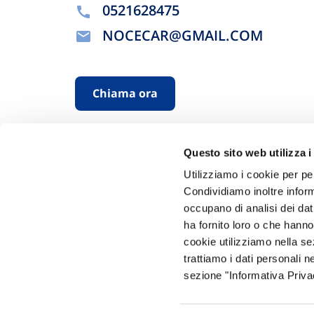
0521628475
NOCECAR@GMAIL.COM
Chiama ora
Questo sito web utilizza i
Utilizziamo i cookie per pe
Condividiamo inoltre informa
occupano di analisi dei dat
ha fornito loro o che hanno
Hai bi
cookie utilizziamo nella s
trattiamo i dati personali n
Trova l'A
sezione "Informativa Privac
nostro Ag