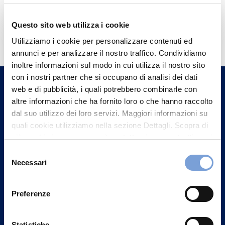
Hai bisogno di
Questo sito web utilizza i cookie
informazioni?
Utilizziamo i cookie per personalizzare contenuti ed
annunci e per analizzare il nostro traffico. Condividiamo
Trova l'Agenzia più vicina a te e parla con
inoltre informazioni sul modo in cui utilizza il nostro sito
un nostro Agente.
con i nostri partner che si occupano di analisi dei dati
web e di pubblicità, i quali potrebbero combinarle con
Contattaci
altre informazioni che ha fornito loro o che hanno raccolto
dal suo utilizzo dei loro servizi. Maggiori informazioni su
quali cookie utilizziamo nella sezione Dettagli. Scopra di
più su chi siamo, come può contattarci e come trattiamo i
dati personali nella nostra Informativa sulla privacy che
Selezione
può trovare nel footer del sito nella sezione "Informativa
Necessari
del
Privacy del sito".
consenso
Preferenze
Statistiche