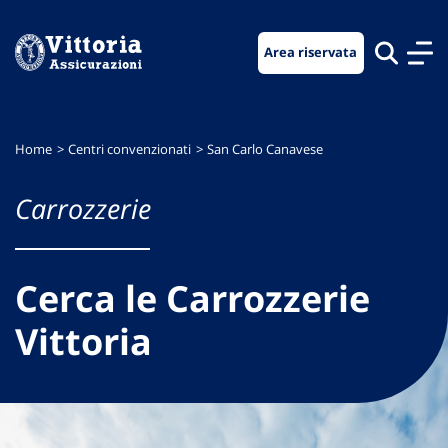
Vai
Vai
Vai
al
al
al
Area riservata
menu
contenuto
footer
di
principale
navigazione
Home
Centri convenzionati
San Carlo Canavese
Carrozzerie
Cerca le Carrozzerie
Vittoria