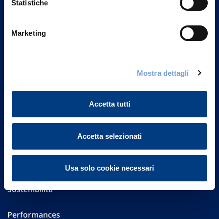
Statistiche
Marketing
Vittoria Assicurazioni S.p.A.
Via Ignazio Gardella, 2
20149 Milano
Part. IVA 01329510158
Mostra dettagli
FAQ
Accetta tutti
Governance
Accetta selezionati
Investor Relations
Altre informazioni
Usa solo cookie necessari
Sostenibilità
Performances