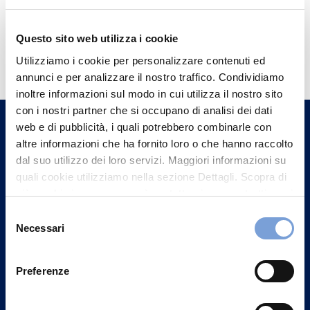
Questo sito web utilizza i cookie
Hai bisogno di
Utilizziamo i cookie per personalizzare contenuti ed
informazioni?
annunci e per analizzare il nostro traffico. Condividiamo
Trova l'Agenzia più vicina a te e parla con
inoltre informazioni sul modo in cui utilizza il nostro sito
un nostro Agente.
con i nostri partner che si occupano di analisi dei dati
web e di pubblicità, i quali potrebbero combinarle con
altre informazioni che ha fornito loro o che hanno raccolto
Contattaci
dal suo utilizzo dei loro servizi. Maggiori informazioni su
quali cookie utilizziamo nella sezione Dettagli. Scopra di
più su chi siamo, come può contattarci e come trattiamo i
dati personali nella nostra Informativa sulla privacy che
Selezione
può trovare nel footer del sito nella sezione "Informativa
Necessari
del
Privacy del sito".
consenso
Preferenze