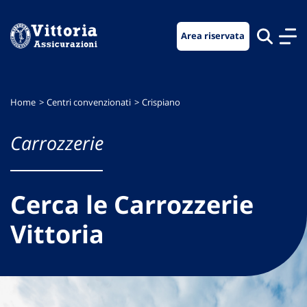
Vai
Vai
Vai
al
al
al
Area riservata
menu
contenuto
footer
di
principale
navigazione
Home
Centri convenzionati
Crispiano
Carrozzerie
Cerca le Carrozzerie
Vittoria