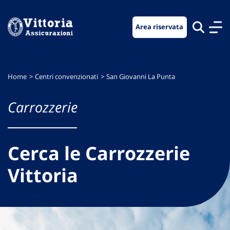
Vai
Vai
Vai
al
al
al
Area riservata
menu
contenuto
footer
di
principale
navigazione
Home
Centri convenzionati
San Giovanni La Punta
Carrozzerie
Cerca le Carrozzerie
Vittoria