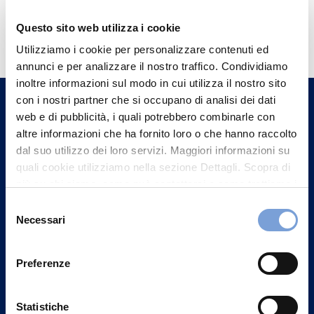
Hai bisogno di
Questo sito web utilizza i cookie
informazioni?
Utilizziamo i cookie per personalizzare contenuti ed
annunci e per analizzare il nostro traffico. Condividiamo
Trova l'Agenzia più vicina a te e parla con
inoltre informazioni sul modo in cui utilizza il nostro sito
un nostro Agente.
con i nostri partner che si occupano di analisi dei dati
web e di pubblicità, i quali potrebbero combinarle con
Contattaci
altre informazioni che ha fornito loro o che hanno raccolto
dal suo utilizzo dei loro servizi. Maggiori informazioni su
quali cookie utilizziamo nella sezione Dettagli. Scopra di
più su chi siamo, come può contattarci e come trattiamo i
dati personali nella nostra Informativa sulla privacy che
Selezione
può trovare nel footer del sito nella sezione "Informativa
Necessari
del
Privacy del sito".
consenso
Preferenze
Statistiche