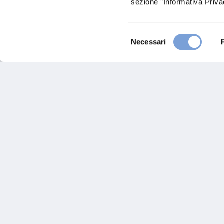
sezione "Informativa Privac
Chiama ora
Selezione
Necessari
del
consenso
Hai bi
Trova l'A
nostro Ag