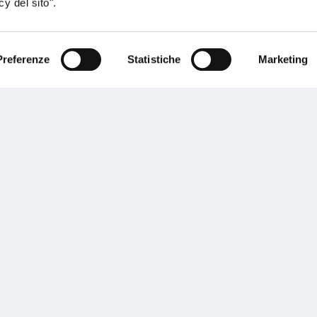
y del sito".
Preferenze
Statistiche
Marketing
sogno di informazioni?
genzia più vicina a te e parla con un
C
ente.