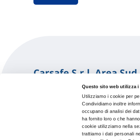
Carsafe S.r.l. Area Sud
Questo sito web utilizza i
Via Dei Trainieri 8
Utilizziamo i cookie per pe
76015 Trinitapoli (BT)
Indicazi
Condividiamo inoltre informa
occupano di analisi dei dat
0883632229
ha fornito loro o che hanno
cookie utilizziamo nella s
CARROZZERIACICOLELLA@ALICE
trattiamo i dati personali n