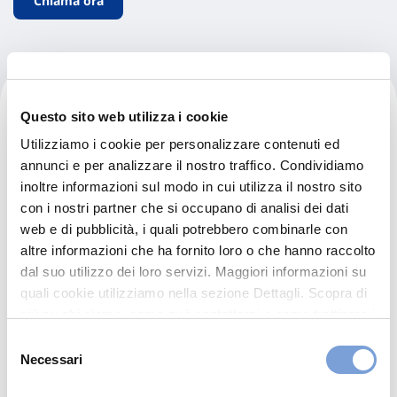
Chiama ora
Lefocar Srl
Questo sito web utilizza i cookie
Utilizziamo i cookie per personalizzare contenuti ed
Via Delle Fiere Snc
annunci e per analizzare il nostro traffico. Condividiamo
75100 Matera (MT)
inoltre informazioni sul modo in cui utilizza il nostro sito
Indicazioni
con i nostri partner che si occupano di analisi dei dati
web e di pubblicità, i quali potrebbero combinarle con
0835383646
altre informazioni che ha fornito loro o che hanno raccolto
dal suo utilizzo dei loro servizi. Maggiori informazioni su
LEFOCAR@GMAIL.COM
quali cookie utilizziamo nella sezione Dettagli. Scopra di
0835389733
più su chi siamo, come può contattarci e come trattiamo i
dati personali nella nostra Informativa sulla privacy che
Selezione
può trovare nel footer del sito nella sezione "Informativa
Necessari
del
Chiama ora
Privacy del sito".
consenso