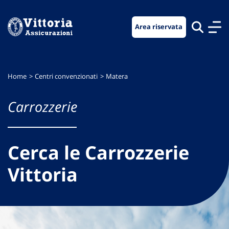
Vai
Vai
Vai
al
al
al
Area riservata
menu
contenuto
footer
di
principale
navigazione
Home
Centri convenzionati
Matera
Carrozzerie
Cerca le Carrozzerie
Vittoria