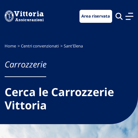
Vai
Vai
Vai
al
al
al
Area riservata
menu
contenuto
footer
di
principale
navigazione
Home
Centri convenzionati
Sant'Elena
Carrozzerie
Cerca le Carrozzerie
Vittoria