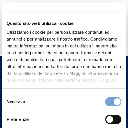
Questo sito web utilizza i cookie
Hai bisogno di
Utilizziamo i cookie per personalizzare contenuti ed
annunci e per analizzare il nostro traffico. Condividiamo
informazioni?
inoltre informazioni sul modo in cui utilizza il nostro sito
Trova l'Agenzia più vicina a te e parla con
con i nostri partner che si occupano di analisi dei dati
un nostro Agente.
web e di pubblicità, i quali potrebbero combinarle con
altre informazioni che ha fornito loro o che hanno raccolto
dal suo utilizzo dei loro servizi. Maggiori informazioni su
Contattaci
quali cookie utilizziamo nella sezione Dettagli. Scopra di
più su chi siamo, come può contattarci e come trattiamo i
dati personali nella nostra Informativa sulla privacy che
Selezione
può trovare nel footer del sito nella sezione "Informativa
Necessari
del
Privacy del sito".
consenso
Preferenze