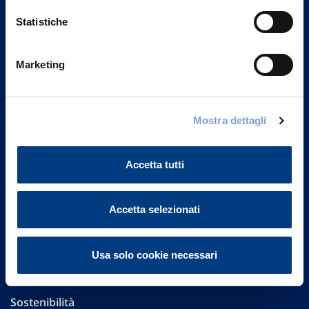
Statistiche
Marketing
Vittoria Assicurazioni S.p.A.
Via Ignazio Gardella, 2
20149 Milano
Mostra dettagli
Part. IVA 01329510158
Accetta tutti
FAQ
Governance
Accetta selezionati
Investor Relations
Usa solo cookie necessari
Altre informazioni
Sostenibilità