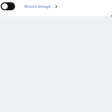
Mostra dettagli
Programma di Fidelizzazione
Reclami
Inadempimenti AAS
Parità di trattamento
Prodotti Partner e Specialisti
Rami Preferiti