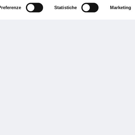
Preferenze
Statistiche
Marketing
Performances
rnance
Press
tor Relations
Preventivatore online
 informazioni
Attestato di rischio
ibilità
Assistenza clienti