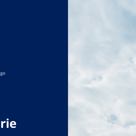
ago
rie