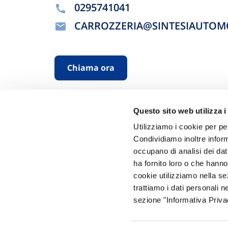
0295741041
CARROZZERIA@SINTESIAUTOMO
Chiama ora
Questo sito web utilizza i
Utilizziamo i cookie per pe
Condividiamo inoltre informa
occupano di analisi dei dat
ha fornito loro o che hanno
Hai bi
cookie utilizziamo nella s
trattiamo i dati personali n
Trova l'A
sezione "Informativa Privac
nostro Ag