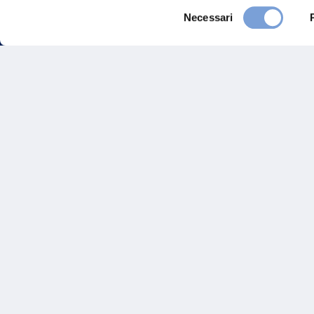
Selezione
Necessari
del
consenso
FAQ
Gove
Vittoria Assicurazioni S.p.A.
Via Ignazio Gardella, 2
Inves
20149 Milano
Part. IVA 01329510158
Altre
Sosten