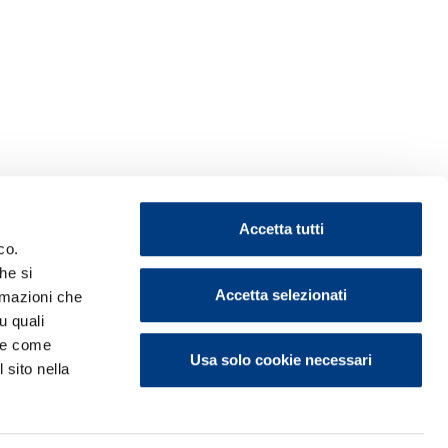
Accetta tutti
co.
he si
Accetta selezionati
ormazioni che
u quali
i e come
Usa solo cookie necessari
 sito nella
ontattaci