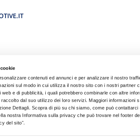
TIVE.IT
 cookie
rsonalizzare contenuti ed annunci e per analizzare il nostro traffi
zioni sul modo in cui utilizza il nostro sito con i nostri partner c
i web e di pubblicità, i quali potrebbero combinarle con altre inf
 raccolto dal suo utilizzo dei loro servizi. Maggiori informazioni s
sogno di informazioni?
ezione Dettagli. Scopra di più su chi siamo, come può contattarc
ella nostra Informativa sulla privacy che può trovare nel footer del
genzia più vicina a te e parla con un
C
y del sito".
ente.