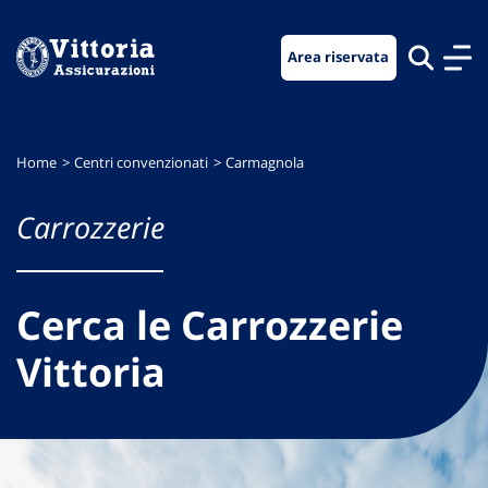
Vai
Vai
Vai
al
al
al
Area riservata
menu
contenuto
footer
di
principale
navigazione
Home
Centri convenzionati
Carmagnola
Carrozzerie
Cerca le Carrozzerie
Vittoria