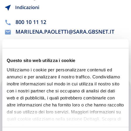
Indicazioni
800 10 11 12
MARILENA.PAOLETTI@SARA.GBSNET.IT
Chiama ora
Questo sito web utilizza i cookie
Utilizziamo i cookie per personalizzare contenuti ed
annunci e per analizzare il nostro traffico. Condividiamo
inoltre informazioni sul modo in cui utilizza il nostro sito
V-mat Service Srl
con i nostri partner che si occupano di analisi dei dati
web e di pubblicità, i quali potrebbero combinarle con
Via Sommariva 40
altre informazioni che ha fornito loro o che hanno raccolto
10022 Carmagnola (TO)
dal suo utilizzo dei loro servizi. Maggiori informazioni su
quali cookie utilizziamo nella sezione Dettagli. Scopra di
Indicazioni
più su chi siamo, come può contattarci e come trattiamo i