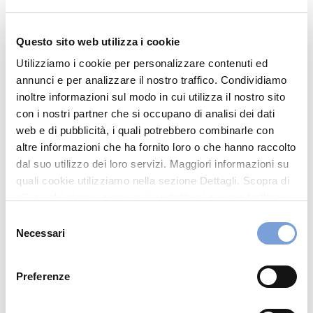
Via Ferrari 27
41043 Formigine (MO)
Questo sito web utilizza i cookie
Indicazioni
Utilizziamo i cookie per personalizzare contenuti ed
annunci e per analizzare il nostro traffico. Condividiamo
0595750380
inoltre informazioni sul modo in cui utilizza il nostro sito
con i nostri partner che si occupano di analisi dei dati
INFO@PIANETACAMPER.COM
web e di pubblicità, i quali potrebbero combinarle con
0595773608
altre informazioni che ha fornito loro o che hanno raccolto
dal suo utilizzo dei loro servizi. Maggiori informazioni su
quali cookie utilizziamo nella sezione Dettagli. Scopra di
Chiama ora
più su chi siamo, come può contattarci e come trattiamo i
dati personali nella nostra Informativa sulla privacy che
Selezione
può trovare nel footer del sito nella sezione "Informativa
Necessari
del
Privacy del sito".
consenso
Preferenze