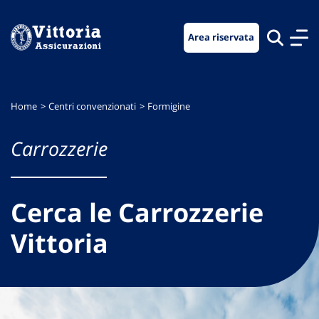
Vai
Vai
Vai
al
al
al
Area riservata
menu
contenuto
footer
di
principale
navigazione
Home
Centri convenzionati
Formigine
Carrozzerie
Cerca le Carrozzerie
Vittoria