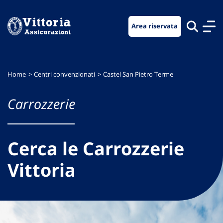
Vai
Vai
Vai
al
al
al
Area riservata
menu
contenuto
footer
di
principale
navigazione
Home
Centri convenzionati
Castel San Pietro Terme
Carrozzerie
Cerca le Carrozzerie
Vittoria