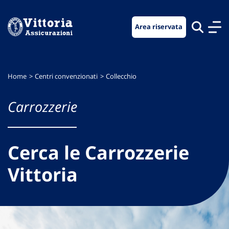
Vai
Vai
Vai
al
al
al
Area riservata
menu
contenuto
footer
di
principale
navigazione
Home
Centri convenzionati
Collecchio
Carrozzerie
Cerca le Carrozzerie
Vittoria