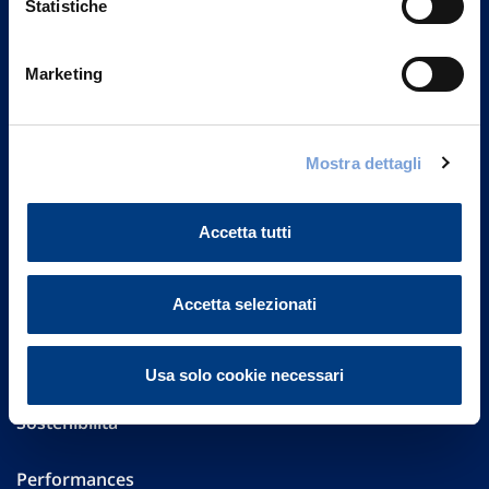
Statistiche
Marketing
Vittoria Assicurazioni S.p.A.
Via Ignazio Gardella, 2
20149 Milano
Part. IVA 01329510158
Mostra dettagli
FAQ
Accetta tutti
Governance
Accetta selezionati
Investor Relations
Altre informazioni
Usa solo cookie necessari
Sostenibilità
Performances