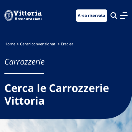
Vai
Vai
Vai
al
al
al
Area riservata
menu
contenuto
footer
di
principale
navigazione
Home
Centri convenzionati
Eraclea
Carrozzerie
Cerca le Carrozzerie
Vittoria