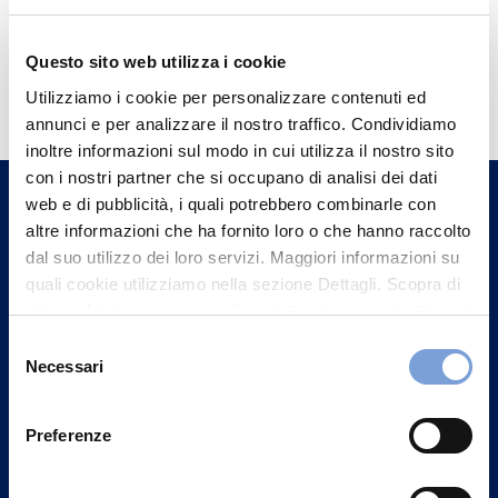
Questo sito web utilizza i cookie
Hai bisogno di
Utilizziamo i cookie per personalizzare contenuti ed
informazioni?
annunci e per analizzare il nostro traffico. Condividiamo
Trova l'Agenzia più vicina a te e parla con
inoltre informazioni sul modo in cui utilizza il nostro sito
un nostro Agente.
con i nostri partner che si occupano di analisi dei dati
web e di pubblicità, i quali potrebbero combinarle con
altre informazioni che ha fornito loro o che hanno raccolto
Contattaci
dal suo utilizzo dei loro servizi. Maggiori informazioni su
quali cookie utilizziamo nella sezione Dettagli. Scopra di
più su chi siamo, come può contattarci e come trattiamo i
dati personali nella nostra Informativa sulla privacy che
Selezione
può trovare nel footer del sito nella sezione "Informativa
Necessari
del
Privacy del sito".
consenso
Preferenze