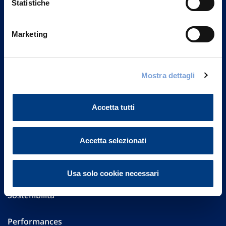
Statistiche
Marketing
Vittoria Assicurazioni S.p.A.
Via Ignazio Gardella, 2
20149 Milano
Part. IVA 01329510158
Mostra dettagli
FAQ
Accetta tutti
Governance
Accetta selezionati
Investor Relations
Altre informazioni
Usa solo cookie necessari
Sostenibilità
Performances