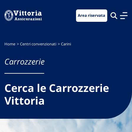
Vai
Vai
Vai
al
al
al
Area riservata
menu
contenuto
footer
di
principale
navigazione
Home
Centri convenzionati
Carini
Carrozzerie
Cerca le Carrozzerie
Vittoria