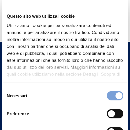
Questo sito web utilizza i cookie
Hai bisogno di
Utilizziamo i cookie per personalizzare contenuti ed
informazioni?
annunci e per analizzare il nostro traffico. Condividiamo
Trova l'Agenzia più vicina a te e parla con
inoltre informazioni sul modo in cui utilizza il nostro sito
un nostro Agente.
con i nostri partner che si occupano di analisi dei dati
web e di pubblicità, i quali potrebbero combinarle con
altre informazioni che ha fornito loro o che hanno raccolto
Contattaci
dal suo utilizzo dei loro servizi. Maggiori informazioni su
quali cookie utilizziamo nella sezione Dettagli. Scopra di
più su chi siamo, come può contattarci e come trattiamo i
dati personali nella nostra Informativa sulla privacy che
Selezione
può trovare nel footer del sito nella sezione "Informativa
Necessari
del
Privacy del sito".
consenso
Preferenze