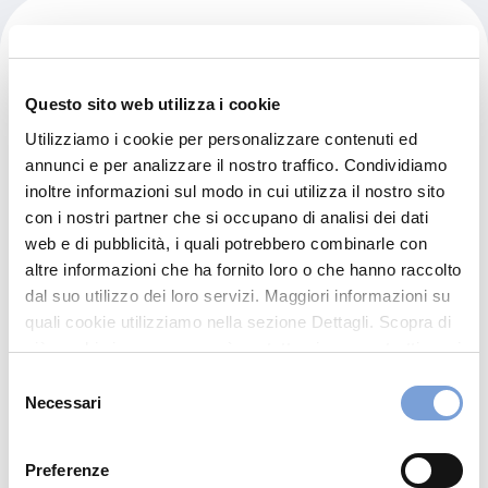
Carrozzeria Splendore Snc
Questo sito web utilizza i cookie
Via Nikolaj Lenin 17/19
27026 Garlasco (PV)
Utilizziamo i cookie per personalizzare contenuti ed
annunci e per analizzare il nostro traffico. Condividiamo
Indicazioni
inoltre informazioni sul modo in cui utilizza il nostro sito
con i nostri partner che si occupano di analisi dei dati
0382822252
web e di pubblicità, i quali potrebbero combinarle con
VALE.SPLENDORE@GMAIL.COM
altre informazioni che ha fornito loro o che hanno raccolto
dal suo utilizzo dei loro servizi. Maggiori informazioni su
0382822252
quali cookie utilizziamo nella sezione Dettagli. Scopra di
più su chi siamo, come può contattarci e come trattiamo i
dati personali nella nostra Informativa sulla privacy che
Selezione
Chiama ora
può trovare nel footer del sito nella sezione "Informativa
Necessari
del
Privacy del sito".
consenso
Preferenze