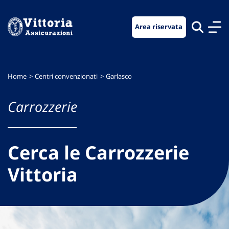
Vai
Vai
Vai
al
al
al
Area riservata
menu
contenuto
footer
di
principale
navigazione
Home
Centri convenzionati
Garlasco
Carrozzerie
Cerca le Carrozzerie
Vittoria