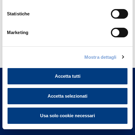
Statistiche
Marketing
Hai bisogno di
informazioni?
Mostra dettagli
Trova l'Agenzia più vicina a te e parla con
un nostro Agente.
Accetta tutti
Contattaci
Accetta selezionati
Usa solo cookie necessari