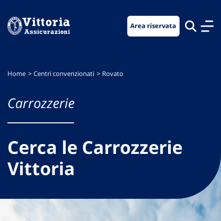
Vai
Vai
Vai
al
al
al
Area riservata
menu
contenuto
footer
di
principale
navigazione
Home
Centri convenzionati
Rovato
Carrozzerie
Cerca le Carrozzerie
Vittoria