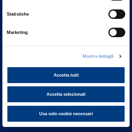
Statistiche
Marketing
Vittoria Assicurazioni S.p.A.
Via Ignazio Gardella, 2
Mostra dettagli
20149 Milano
Part. IVA 01329510158
Accetta tutti
FAQ
Accetta selezionati
Governance
Investor Relations
Usa solo cookie necessari
Altre informazioni