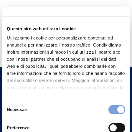
Questo sito web utilizza i cookie
Utilizziamo i cookie per personalizzare contenuti ed
Hai bisogno di
annunci e per analizzare il nostro traffico. Condividiamo
informazioni?
inoltre informazioni sul modo in cui utilizza il nostro sito
con i nostri partner che si occupano di analisi dei dati
Trova l'Agenzia più vicina a te e parla con
web e di pubblicità, i quali potrebbero combinarle con
un nostro Agente.
altre informazioni che ha fornito loro o che hanno raccolto
dal suo utilizzo dei loro servizi. Maggiori informazioni su
Contattaci
quali cookie utilizziamo nella sezione Dettagli. Scopra di
più su chi siamo, come può contattarci e come trattiamo i
dati personali nella nostra Informativa sulla privacy che
Selezione
può trovare nel footer del sito nella sezione "Informativa
Necessari
del
Privacy del sito".
consenso
Preferenze