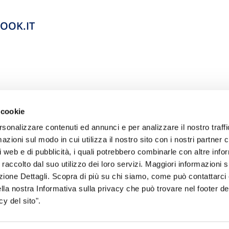
OOK.IT
 cookie
rsonalizzare contenuti ed annunci e per analizzare il nostro traffi
zioni sul modo in cui utilizza il nostro sito con i nostri partner c
i web e di pubblicità, i quali potrebbero combinarle con altre inf
 raccolto dal suo utilizzo dei loro servizi. Maggiori informazioni s
sogno di informazioni?
ezione Dettagli. Scopra di più su chi siamo, come può contattarc
ella nostra Informativa sulla privacy che può trovare nel footer del
genzia più vicina a te e parla con un
C
y del sito".
ente.