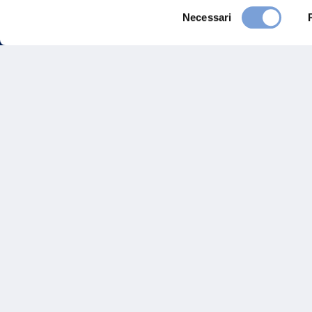
Selezione
Necessari
del
consenso
FAQ
Gove
Vittoria Assicurazioni S.p.A.
Via Ignazio Gardella, 2
Inves
20149 Milano
Part. IVA 01329510158
Altre
Sosten