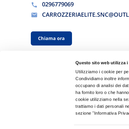
0296779069
CARROZZERIAELITE.SNC@OUTL
Chiama ora
Questo sito web utilizza i
Utilizziamo i cookie per pe
Condividiamo inoltre informa
occupano di analisi dei dat
ha fornito loro o che hanno
Hai bi
cookie utilizziamo nella s
trattiamo i dati personali n
Trova l'A
sezione "Informativa Privac
nostro Ag