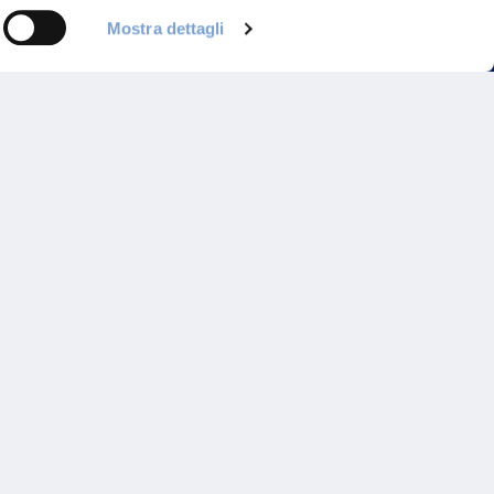
Mostra dettagli
Programma di Fidelizzazione
Reclami
Inadempimenti AAS
Parità di trattamento
Prodotti Partner e Specialisti
Rami Preferiti