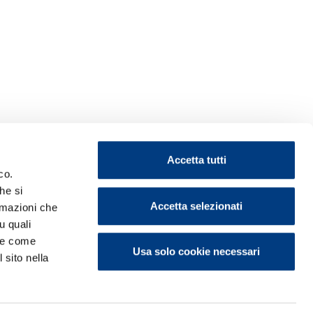
Accetta tutti
co.
he si
Accetta selezionati
ormazioni che
u quali
i e come
Usa solo cookie necessari
 sito nella
ontattaci