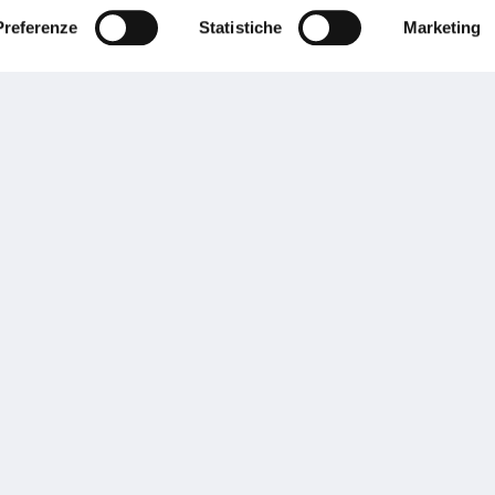
Preferenze
Statistiche
Marketing
Performances
rnance
Press
tor Relations
Preventivatore online
 informazioni
Attestato di rischio
ibilità
Assistenza clienti