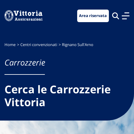
Vai
Vai
Vai
al
al
al
Area riservata
menu
contenuto
footer
di
principale
navigazione
Home
Centri convenzionati
Rignano Sull'Arno
Carrozzerie
Cerca le Carrozzerie
Vittoria