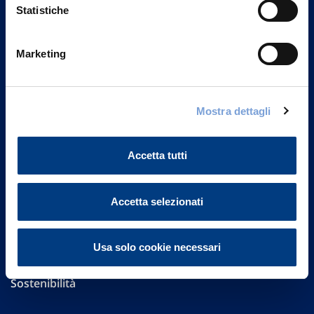
Statistiche
Marketing
Vittoria Assicurazioni S.p.A.
Via Ignazio Gardella, 2
20149 Milano
Mostra dettagli
Part. IVA 01329510158
FAQ
Accetta tutti
Governance
Accetta selezionati
Investor Relations
Usa solo cookie necessari
Altre informazioni
Sostenibilità