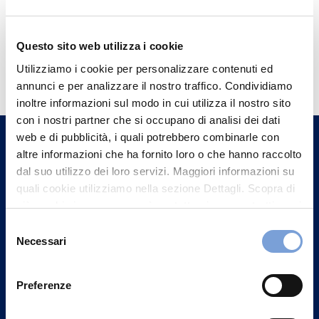
Questo sito web utilizza i cookie
Hai bisogno di
Utilizziamo i cookie per personalizzare contenuti ed
informazioni?
annunci e per analizzare il nostro traffico. Condividiamo
inoltre informazioni sul modo in cui utilizza il nostro sito
Trova l'Agenzia più vicina a te e parla con
con i nostri partner che si occupano di analisi dei dati
un nostro Agente.
web e di pubblicità, i quali potrebbero combinarle con
altre informazioni che ha fornito loro o che hanno raccolto
Contattaci
dal suo utilizzo dei loro servizi. Maggiori informazioni su
quali cookie utilizziamo nella sezione Dettagli. Scopra di
più su chi siamo, come può contattarci e come trattiamo i
dati personali nella nostra Informativa sulla privacy che
Selezione
può trovare nel footer del sito nella sezione "Informativa
Necessari
del
Privacy del sito".
consenso
Preferenze