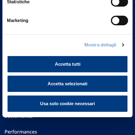
Statistiche
Marketing
Vittoria Assicurazioni S.p.A.
Via Ignazio Gardella, 2
20149 Milano
Part. IVA 01329510158
Mostra dettagli
FAQ
Accetta tutti
Governance
Accetta selezionati
Investor Relations
Altre informazioni
Usa solo cookie necessari
Sostenibilità
Performances