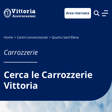
Vai
Vai
Vai
al
al
al
Area riservata
menu
contenuto
footer
di
principale
navigazione
Home
Centri convenzionati
Quartu Sant'Elena
Carrozzerie
Cerca le Carrozzerie
Vittoria