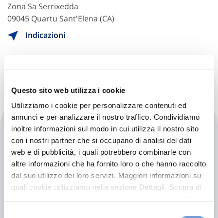
Zona Sa Serrixedda
09045 Quartu Sant'Elena (CA)
Indicazioni
CINUS.USAI@TISCALI.IT
Questo sito web utilizza i cookie
Utilizziamo i cookie per personalizzare contenuti ed
annunci e per analizzare il nostro traffico. Condividiamo
Car Clinic S.r.l.
inoltre informazioni sul modo in cui utilizza il nostro sito
con i nostri partner che si occupano di analisi dei dati
web e di pubblicità, i quali potrebbero combinarle con
Viale Europa 15
altre informazioni che ha fornito loro o che hanno raccolto
09045 Quartu Sant'Elena (CA)
dal suo utilizzo dei loro servizi. Maggiori informazioni su
Indicazioni
quali cookie utilizziamo nella sezione Dettagli. Scopra di
più su chi siamo, come può contattarci e come trattiamo i
800150000
dati personali nella nostra Informativa sulla privacy che
Selezione