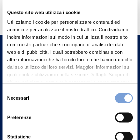
Hai bisogno di
Questo sito web utilizza i cookie
informazioni?
Utilizziamo i cookie per personalizzare contenuti ed
annunci e per analizzare il nostro traffico. Condividiamo
Trova l'Agenzia più vicina a te e parla con
inoltre informazioni sul modo in cui utilizza il nostro sito
un nostro Agente.
con i nostri partner che si occupano di analisi dei dati
web e di pubblicità, i quali potrebbero combinarle con
Contattaci
altre informazioni che ha fornito loro o che hanno raccolto
dal suo utilizzo dei loro servizi. Maggiori informazioni su
quali cookie utilizziamo nella sezione Dettagli. Scopra di
più su chi siamo, come può contattarci e come trattiamo i
dati personali nella nostra Informativa sulla privacy che
Selezione
può trovare nel footer del sito nella sezione "Informativa
Necessari
del
Privacy del sito".
consenso
Preferenze
Statistiche