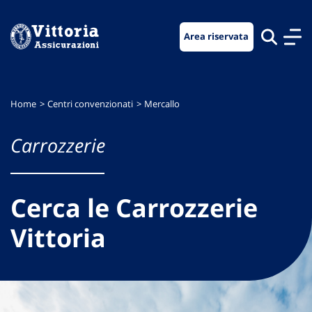
Vai
Vai
Vai
al
al
al
Area riservata
menu
contenuto
footer
di
principale
navigazione
Home
Centri convenzionati
Mercallo
Carrozzerie
Cerca le Carrozzerie
Vittoria