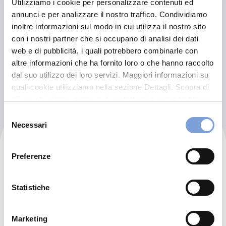
Utilizziamo i cookie per personalizzare contenuti ed
0931750611
annunci e per analizzare il nostro traffico. Condividiamo
INFO@CARROZZERIAVERGONE.COM
inoltre informazioni sul modo in cui utilizza il nostro sito
con i nostri partner che si occupano di analisi dei dati
3381625245
web e di pubblicità, i quali potrebbero combinarle con
altre informazioni che ha fornito loro o che hanno raccolto
dal suo utilizzo dei loro servizi. Maggiori informazioni su
Chiama ora
quali cookie utilizziamo nella sezione Dettagli. Scopra di
più su chi siamo, come può contattarci e come trattiamo i
dati personali nella nostra Informativa sulla privacy che
Selezione
può trovare nel footer del sito nella sezione "Informativa
Necessari
del
Privacy del sito".
Karrozzeria Vergone Srl
consenso
Preferenze
Via Elorina 95
96100 Siracusa (SR)
Statistiche
Indicazioni
Marketing