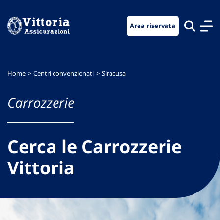
Vai
Vai
Vai
al
al
al
Area riservata
menu
contenuto
footer
di
principale
navigazione
Home
Centri convenzionati
Siracusa
Carrozzerie
Cerca le Carrozzerie
Vittoria