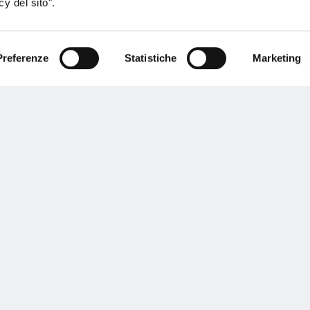
y del sito".
Preferenze
Statistiche
Marketing
sogno di informazioni?
genzia più vicina a te e parla con un
C
ente.