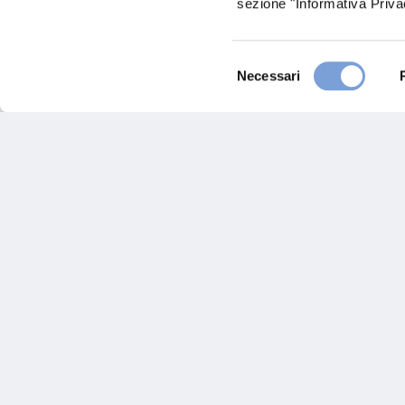
sezione "Informativa Privac
Chiama ora
Selezione
Necessari
del
consenso
Hai bi
Trova l'A
nostro Ag