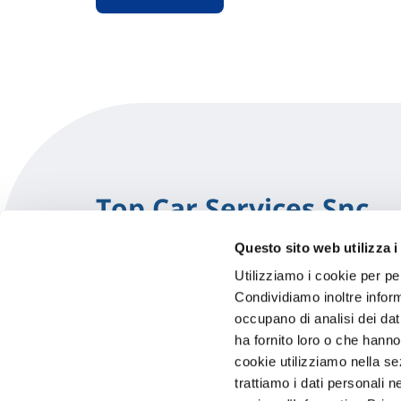
Top Car Services Snc
Questo sito web utilizza i
Zona Artigianale 1
Utilizziamo i cookie per pe
38089 Storo (TN)
Indicazioni
Condividiamo inoltre informa
occupano di analisi dei dat
0465685070
ha fornito loro o che hanno
cookie utilizziamo nella s
TOPCARSERVICES2023@GMAIL
trattiamo i dati personali n