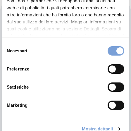
con i nostri partner che si occupano di analisi dei dati
web e di pubblicità, i quali potrebbero combinarle con
Salentauto De Nuzzo Srl
altre informazioni che ha fornito loro o che hanno raccolto
dal suo utilizzo dei loro servizi. Maggiori informazioni su
Autorizzata:
quali cookie utilizziamo nella sezione Dettagli. Scopra di
più su chi siamo, come può contattarci e come trattiamo i
RENAULT
DACIA
dati personali nella nostra Informativa sulla privacy che
Selezione
Viale Giuseppe Grassi 158
può trovare nel footer del sito nella sezione "Informativa
Necessari
del
73100 Lecce (LE)
Privacy del sito".
consenso
Indicazioni
Preferenze
0832359590
Statistiche
CARROZZERIALECCE@SALENTAUTODENUZZO.IT
Marketing
Chiama ora
Mostra dettagli