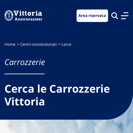
Vai
Vai
Vai
al
al
al
Area riservata
menu
contenuto
footer
di
principale
navigazione
Home
Centri convenzionati
Lecce
Carrozzerie
Cerca le Carrozzerie
Vittoria