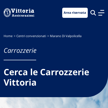
Vai
Vai
Vai
al
al
al
Area riservata
menu
contenuto
footer
di
principale
navigazione
Home
Centri convenzionati
Marano Di Valpolicella
Carrozzerie
Cerca le Carrozzerie
Vittoria