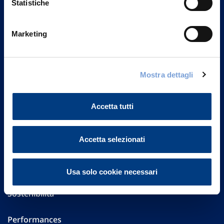
Statistiche
Marketing
Vittoria Assicurazioni S.p.A.
Via Ignazio Gardella, 2
20149 Milano
Part. IVA 01329510158
Mostra dettagli
FAQ
Accetta tutti
Governance
Accetta selezionati
Investor Relations
Altre informazioni
Usa solo cookie necessari
Sostenibilità
Performances