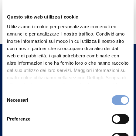
Questo sito web utilizza i cookie
Hai bisogno di
Utilizziamo i cookie per personalizzare contenuti ed
informazioni?
annunci e per analizzare il nostro traffico. Condividiamo
Trova l'Agenzia più vicina a te e parla con
inoltre informazioni sul modo in cui utilizza il nostro sito
un nostro Agente.
con i nostri partner che si occupano di analisi dei dati
web e di pubblicità, i quali potrebbero combinarle con
altre informazioni che ha fornito loro o che hanno raccolto
Contattaci
dal suo utilizzo dei loro servizi. Maggiori informazioni su
quali cookie utilizziamo nella sezione Dettagli. Scopra di
più su chi siamo, come può contattarci e come trattiamo i
dati personali nella nostra Informativa sulla privacy che
Selezione
può trovare nel footer del sito nella sezione "Informativa
Necessari
del
Privacy del sito".
consenso
Preferenze