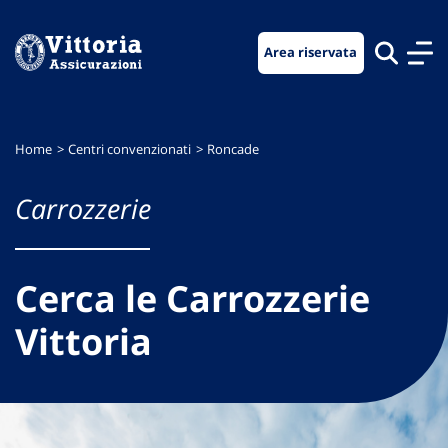
Vai
Vai
Vai
al
al
al
Area riservata
menu
contenuto
footer
di
principale
navigazione
Home
Centri convenzionati
Roncade
Carrozzerie
Cerca le Carrozzerie
Vittoria