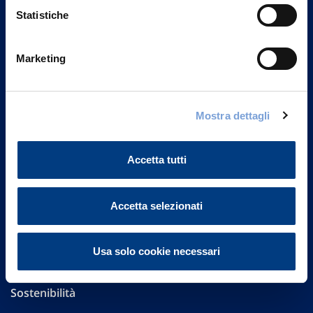
Statistiche
Marketing
Vittoria Assicurazioni S.p.A.
Via Ignazio Gardella, 2
20149 Milano
Mostra dettagli
Part. IVA 01329510158
FAQ
Accetta tutti
Governance
Accetta selezionati
Investor Relations
Usa solo cookie necessari
Altre informazioni
Sostenibilità