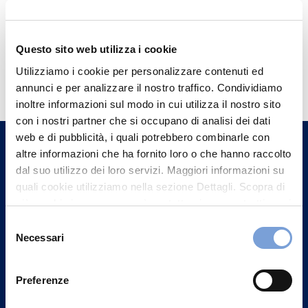
Questo sito web utilizza i cookie
Hai bisogno di
Utilizziamo i cookie per personalizzare contenuti ed
informazioni?
annunci e per analizzare il nostro traffico. Condividiamo
inoltre informazioni sul modo in cui utilizza il nostro sito
Trova l'Agenzia più vicina a te e parla con
con i nostri partner che si occupano di analisi dei dati
un nostro Agente.
web e di pubblicità, i quali potrebbero combinarle con
altre informazioni che ha fornito loro o che hanno raccolto
Contattaci
dal suo utilizzo dei loro servizi. Maggiori informazioni su
quali cookie utilizziamo nella sezione Dettagli. Scopra di
più su chi siamo, come può contattarci e come trattiamo i
dati personali nella nostra Informativa sulla privacy che
Selezione
può trovare nel footer del sito nella sezione "Informativa
Necessari
del
Privacy del sito".
consenso
Preferenze