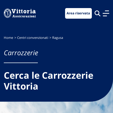
Vai
Vai
Vai
al
al
al
Area riservata
menu
contenuto
footer
di
principale
navigazione
Home
Centri convenzionati
Ragusa
Carrozzerie
Cerca le Carrozzerie
Vittoria