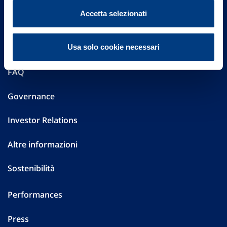
Vittoria Assicurazioni S.p.A.
Accetta selezionati
Via Ignazio Gardella, 2
20149 Milano
Part. IVA 01329510158
Usa solo cookie necessari
FAQ
Governance
Investor Relations
Altre informazioni
Sostenibilità
Performances
Press