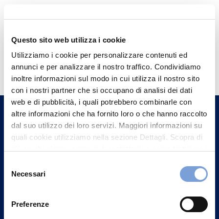
Questo sito web utilizza i cookie
Hai bisogno di
Utilizziamo i cookie per personalizzare contenuti ed
annunci e per analizzare il nostro traffico. Condividiamo
informazioni?
inoltre informazioni sul modo in cui utilizza il nostro sito
Trova l'Agenzia più vicina a te e parla con
con i nostri partner che si occupano di analisi dei dati
un nostro Agente.
web e di pubblicità, i quali potrebbero combinarle con
altre informazioni che ha fornito loro o che hanno raccolto
dal suo utilizzo dei loro servizi. Maggiori informazioni su
Contattaci
quali cookie utilizziamo nella sezione Dettagli. Scopra di
più su chi siamo, come può contattarci e come trattiamo i
dati personali nella nostra Informativa sulla privacy che
Selezione
può trovare nel footer del sito nella sezione "Informativa
Necessari
del
Privacy del sito".
consenso
Preferenze