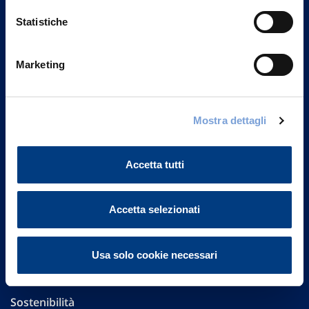
Statistiche
Marketing
Vittoria Assicurazioni S.p.A.
Via Ignazio Gardella, 2
20149 Milano
Mostra dettagli
Part. IVA 01329510158
Accetta tutti
FAQ
Governance
Accetta selezionati
Investor Relations
Usa solo cookie necessari
Altre informazioni
Sostenibilità