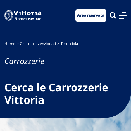
Vai
Vai
Vai
al
al
al
Area riservata
menu
contenuto
footer
di
principale
navigazione
Home
Centri convenzionati
Terricciola
Carrozzerie
Cerca le Carrozzerie
Vittoria