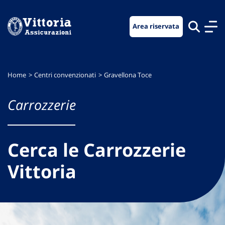
Vai
Vai
Vai
al
al
al
Area riservata
menu
contenuto
footer
di
principale
navigazione
Home
Centri convenzionati
Gravellona Toce
Carrozzerie
Cerca le Carrozzerie
Vittoria