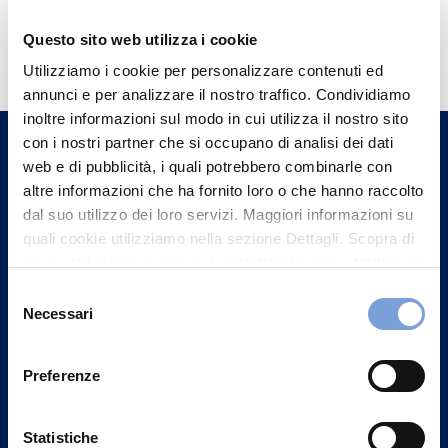
Hai bisogno di
Questo sito web utilizza i cookie
informazioni?
Utilizziamo i cookie per personalizzare contenuti ed
annunci e per analizzare il nostro traffico. Condividiamo
Trova l'Agenzia più vicina a te e parla con
inoltre informazioni sul modo in cui utilizza il nostro sito
un nostro Agente.
con i nostri partner che si occupano di analisi dei dati
web e di pubblicità, i quali potrebbero combinarle con
Contattaci
altre informazioni che ha fornito loro o che hanno raccolto
dal suo utilizzo dei loro servizi. Maggiori informazioni su
quali cookie utilizziamo nella sezione Dettagli. Scopra di
più su chi siamo, come può contattarci e come trattiamo i
dati personali nella nostra Informativa sulla privacy che
Selezione
può trovare nel footer del sito nella sezione "Informativa
Necessari
del
Privacy del sito".
consenso
Preferenze
Statistiche