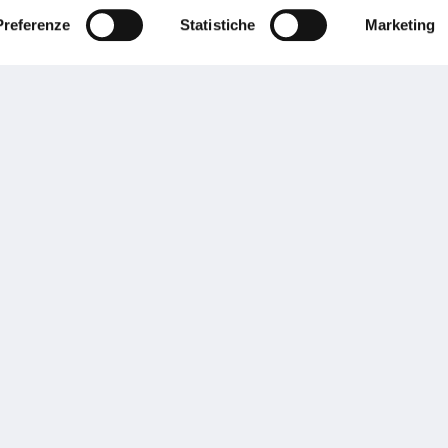
Preferenze
Statistiche
Marketing
Performances
rnance
Press
tor Relations
Preventivatore online
 informazioni
Attestato di rischio
ibilità
Assistenza clienti