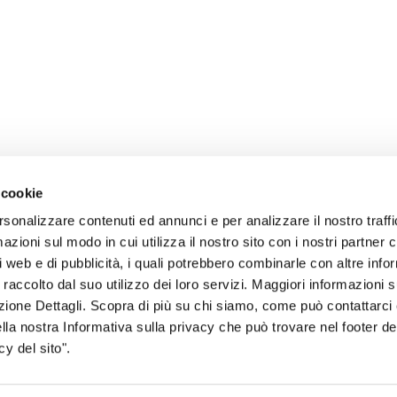
 cookie
rsonalizzare contenuti ed annunci e per analizzare il nostro traffi
zioni sul modo in cui utilizza il nostro sito con i nostri partner c
i web e di pubblicità, i quali potrebbero combinarle con altre inf
 raccolto dal suo utilizzo dei loro servizi. Maggiori informazioni s
sogno di informazioni?
ezione Dettagli. Scopra di più su chi siamo, come può contattarc
ella nostra Informativa sulla privacy che può trovare nel footer del
genzia più vicina a te e parla con un
C
y del sito".
ente.