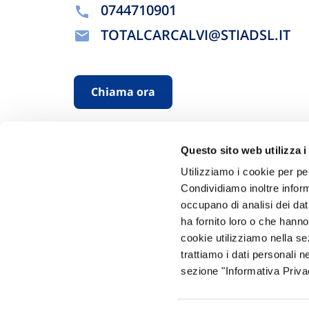
0744710901
TOTALCARCALVI@STIADSL.IT
Chiama ora
Questo sito web utilizza i
Utilizziamo i cookie per pe
Condividiamo inoltre informa
occupano di analisi dei dat
ha fornito loro o che hanno
Hai bi
cookie utilizziamo nella s
trattiamo i dati personali n
Trova l'A
sezione "Informativa Privac
nostro Ag