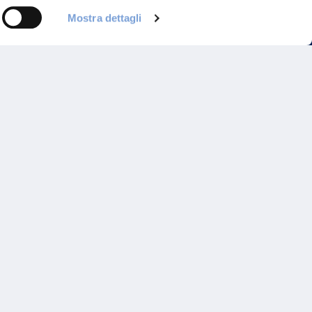
Mostra dettagli
Programma di Fidelizzazione
Reclami
Inadempimenti AAS
Parità di trattamento
Prodotti Partner e Specialisti
Rami Preferiti