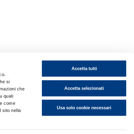
Accetta tutti
co.
he si
Accetta selezionati
ormazioni che
u quali
i e come
Usa solo cookie necessari
 sito nella
ontattaci