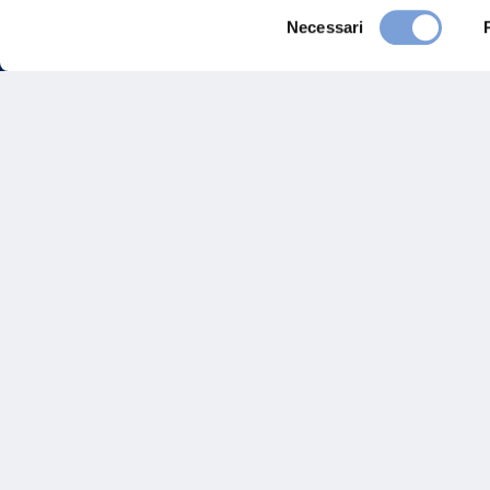
Selezione
Necessari
del
consenso
FAQ
Gove
Vittoria Assicurazioni S.p.A.
Via Ignazio Gardella, 2
Inves
20149 Milano
Part. IVA 01329510158
Altre
Sosten