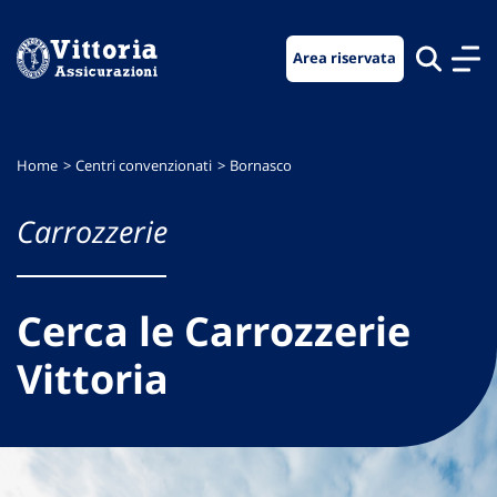
Vai
Vai
Vai
al
al
al
Area riservata
menu
contenuto
footer
di
principale
navigazione
Home
Centri convenzionati
Bornasco
Carrozzerie
Cerca le Carrozzerie
Vittoria