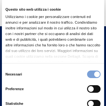
Hai bisogno di
Questo sito web utilizza i cookie
informazioni?
Utilizziamo i cookie per personalizzare contenuti ed
annunci e per analizzare il nostro traffico. Condividiamo
Trova l'Agenzia più vicina a te e parla con
inoltre informazioni sul modo in cui utilizza il nostro sito
un nostro Agente.
con i nostri partner che si occupano di analisi dei dati
web e di pubblicità, i quali potrebbero combinarle con
Contattaci
altre informazioni che ha fornito loro o che hanno raccolto
dal suo utilizzo dei loro servizi. Maggiori informazioni su
quali cookie utilizziamo nella sezione Dettagli. Scopra di
più su chi siamo, come può contattarci e come trattiamo i
dati personali nella nostra Informativa sulla privacy che
Selezione
può trovare nel footer del sito nella sezione "Informativa
Necessari
del
Privacy del sito".
consenso
Preferenze
Statistiche