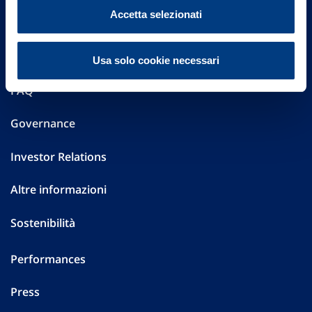
Vittoria Assicurazioni S.p.A.
Accetta selezionati
Via Ignazio Gardella, 2
20149 Milano
Part. IVA 01329510158
Usa solo cookie necessari
FAQ
Governance
Investor Relations
Altre informazioni
Sostenibilità
Performances
Press