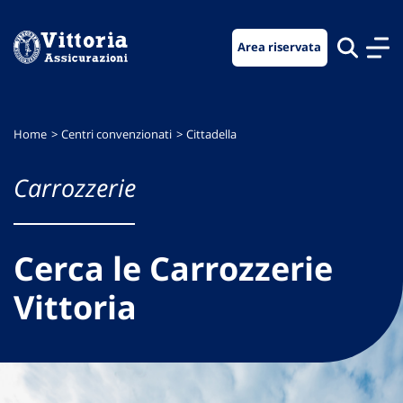
Vai
Vai
Vai
al
al
al
Area riservata
menu
contenuto
footer
di
principale
navigazione
Home
Centri convenzionati
Cittadella
Carrozzerie
Cerca le Carrozzerie
Vittoria