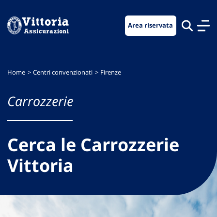
Vai
Vai
Vai
al
al
al
Area riservata
menu
contenuto
footer
di
principale
navigazione
Home
Centri convenzionati
Firenze
Carrozzerie
Cerca le Carrozzerie
Vittoria