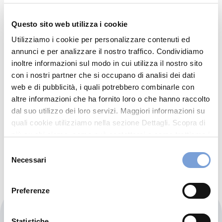
Mazzacapo, Rossetti Snc
Questo sito web utilizza i cookie
Via Alessandro Allori 41/g
Utilizziamo i cookie per personalizzare contenuti ed
50127 Firenze (FI)
annunci e per analizzare il nostro traffico. Condividiamo
Indicazioni
inoltre informazioni sul modo in cui utilizza il nostro sito
con i nostri partner che si occupano di analisi dei dati
055412713
web e di pubblicità, i quali potrebbero combinarle con
altre informazioni che ha fornito loro o che hanno raccolto
CARROZZERIAENZO@GMAIL.COM
dal suo utilizzo dei loro servizi. Maggiori informazioni su
055412713
quali cookie utilizziamo nella sezione Dettagli. Scopra di
più su chi siamo, come può contattarci e come trattiamo i
dati personali nella nostra Informativa sulla privacy che
Selezione
Chiama ora
può trovare nel footer del sito nella sezione "Informativa
Necessari
del
Privacy del sito".
consenso
Preferenze
Carrozzeria Gamma Snc
Statistiche