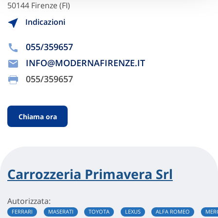
50144 Firenze (FI)
Indicazioni
055/359657
INFO@MODERNAFIRENZE.IT
055/359657
Chiama ora
Carrozzeria Primavera Srl
Autorizzata:
FERRARI
MASERATI
TOYOTA
LEXUS
ALFA ROMEO
MER