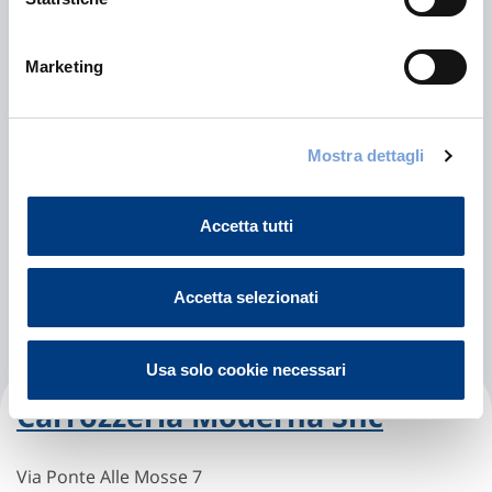
Via Don Giulio Facibeni 7
Marketing
50141 Firenze (FI)
Indicazioni
Mostra dettagli
055412727
POSTA@GAMMACAR.IT
Accetta tutti
Chiama ora
Accetta selezionati
Usa solo cookie necessari
Carrozzeria Moderna Snc
Via Ponte Alle Mosse 7