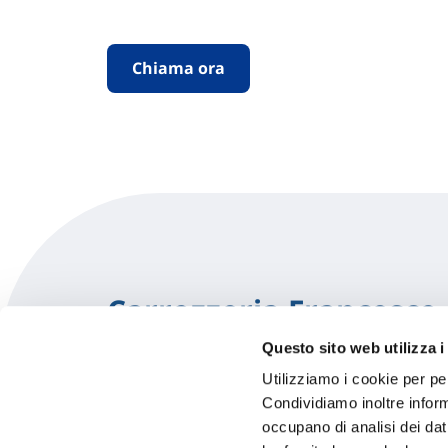
Chiama ora
Carrozzeria Francesco
Questo sito web utilizza i
Via Maestri Del Lavoro 583
Utilizziamo i cookie per pe
51015 Monsummano Terme (PT)
Condividiamo inoltre informa
occupano di analisi dei dat