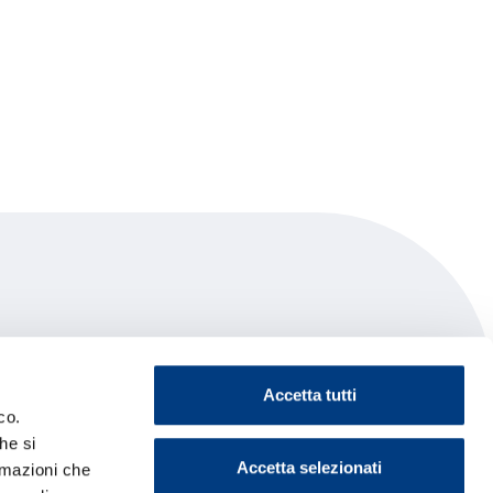
Accetta tutti
co.
he si
Accetta selezionati
ormazioni che