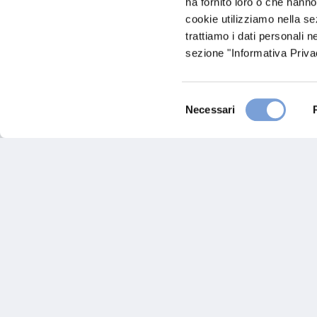
ha fornito loro o che hanno
0572520811
cookie utilizziamo nella s
INFO@CARROZZERIAFRANCESC
trattiamo i dati personali n
0572520811
sezione "Informativa Privac
Selezione
Necessari
Chiama ora
del
consenso
Hai bi
Trova l'A
nostro Ag