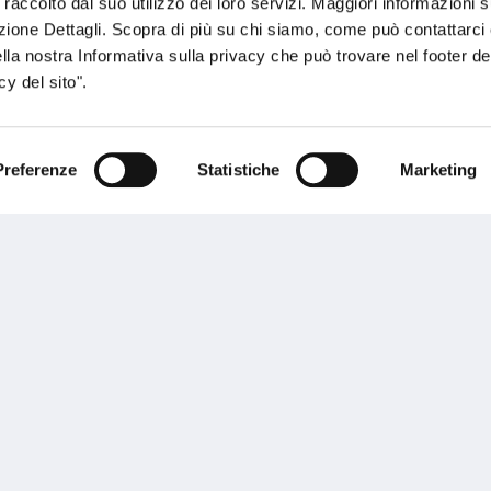
 raccolto dal suo utilizzo dei loro servizi. Maggiori informazioni s
ezione Dettagli. Scopra di più su chi siamo, come può contattarc
O.IT
ella nostra Informativa sulla privacy che può trovare nel footer del
y del sito".
Preferenze
Statistiche
Marketing
sogno di informazioni?
genzia più vicina a te e parla con un
C
ente.