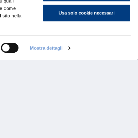
u quali
i e come
Usa solo cookie necessari
 sito nella
Mostra dettagli
ontattaci