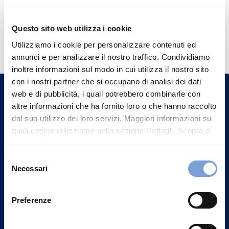
Questo sito web utilizza i cookie
Hai bisogno di
Utilizziamo i cookie per personalizzare contenuti ed
informazioni?
annunci e per analizzare il nostro traffico. Condividiamo
Trova l'Agenzia più vicina a te e parla con
inoltre informazioni sul modo in cui utilizza il nostro sito
un nostro Agente.
con i nostri partner che si occupano di analisi dei dati
web e di pubblicità, i quali potrebbero combinarle con
altre informazioni che ha fornito loro o che hanno raccolto
Contattaci
dal suo utilizzo dei loro servizi. Maggiori informazioni su
quali cookie utilizziamo nella sezione Dettagli. Scopra di
più su chi siamo, come può contattarci e come trattiamo i
dati personali nella nostra Informativa sulla privacy che
Selezione
può trovare nel footer del sito nella sezione "Informativa
Necessari
del
Privacy del sito".
consenso
Preferenze