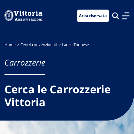
Vai
Vai
Vai
al
al
al
Area riservata
menu
contenuto
footer
di
principale
navigazione
Home
Centri convenzionati
Lanzo Torinese
Carrozzerie
Cerca le Carrozzerie
Vittoria