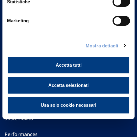
Statistiche
Marketing
Vittoria Assicurazioni S.p.A.
Via Ignazio Gardella, 2
20149 Milano
Part. IVA 01329510158
Mostra dettagli
FAQ
Accetta tutti
Governance
Accetta selezionati
Investor Relations
Altre informazioni
Usa solo cookie necessari
Sostenibilità
Performances