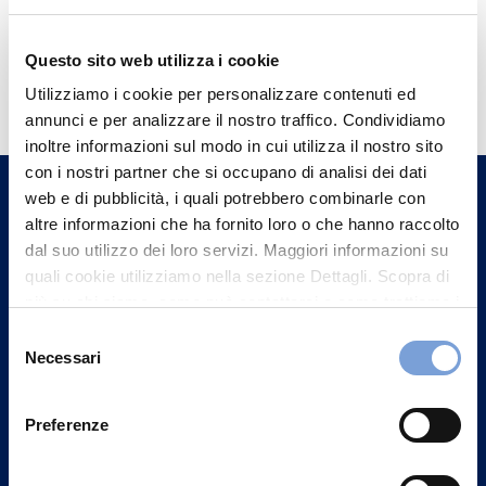
Questo sito web utilizza i cookie
Hai bisogno di
Utilizziamo i cookie per personalizzare contenuti ed
informazioni?
annunci e per analizzare il nostro traffico. Condividiamo
Trova l'Agenzia più vicina a te e parla con
inoltre informazioni sul modo in cui utilizza il nostro sito
un nostro Agente.
con i nostri partner che si occupano di analisi dei dati
web e di pubblicità, i quali potrebbero combinarle con
altre informazioni che ha fornito loro o che hanno raccolto
Contattaci
dal suo utilizzo dei loro servizi. Maggiori informazioni su
quali cookie utilizziamo nella sezione Dettagli. Scopra di
più su chi siamo, come può contattarci e come trattiamo i
dati personali nella nostra Informativa sulla privacy che
Selezione
può trovare nel footer del sito nella sezione "Informativa
Necessari
del
Privacy del sito".
consenso
Preferenze