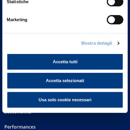
Statistiche
Marketing
Vittoria Assicurazioni S.p.A.
Via Ignazio Gardella, 2
20149 Milano
Part. IVA 01329510158
Mostra dettagli
FAQ
Accetta tutti
Governance
Accetta selezionati
Investor Relations
Altre informazioni
Usa solo cookie necessari
Sostenibilità
Performances