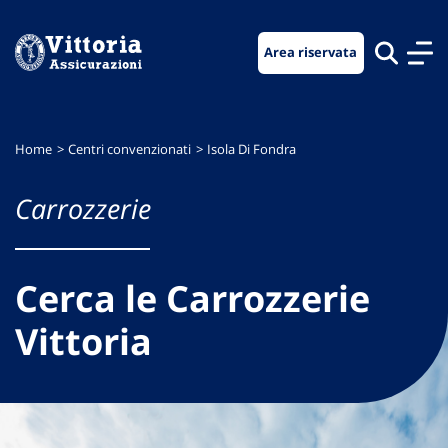
Vai
Vai
Vai
al
al
al
Area riservata
menu
contenuto
footer
di
principale
navigazione
Home
Centri convenzionati
Isola Di Fondra
Carrozzerie
Cerca le Carrozzerie
Vittoria