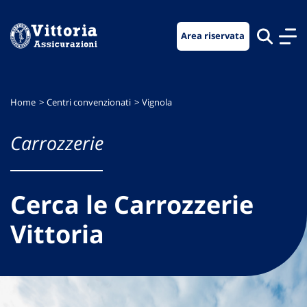
Vai
Vai
Vai
al
al
al
Area riservata
menu
contenuto
footer
di
principale
navigazione
Home
Centri convenzionati
Vignola
Carrozzerie
Cerca le Carrozzerie
Vittoria