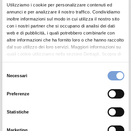
Utilizziamo i cookie per personalizzare contenuti ed
059772578
annunci e per analizzare il nostro traffico. Condividiamo
M4GROUP0011@GMAIL.COM
inoltre informazioni sul modo in cui utilizza il nostro sito
con i nostri partner che si occupano di analisi dei dati
web e di pubblicità, i quali potrebbero combinarle con
Chiama ora
altre informazioni che ha fornito loro o che hanno raccolto
dal suo utilizzo dei loro servizi. Maggiori informazioni su
quali cookie utilizziamo nella sezione Dettagli. Scopra di
più su chi siamo, come può contattarci e come trattiamo i
dati personali nella nostra Informativa sulla privacy che
Selezione
può trovare nel footer del sito nella sezione "Informativa
Necessari
del
Privacy del sito".
consenso
Preferenze
Hai bisogno di
Statistiche
informazioni?
Trova l'Agenzia più vicina a te e parla con
Marketing