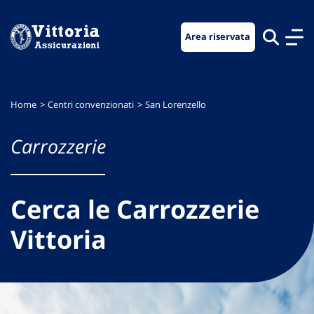
Vai
Vai
Vai
al
al
al
Area riservata
menu
contenuto
footer
di
principale
navigazione
Home
Centri convenzionati
San Lorenzello
Carrozzerie
Cerca le Carrozzerie
Vittoria