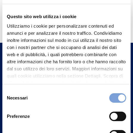
Questo sito web utilizza i cookie
Hai bisogno di
Utilizziamo i cookie per personalizzare contenuti ed
informazioni?
annunci e per analizzare il nostro traffico. Condividiamo
Trova l'Agenzia più vicina a te e parla con
inoltre informazioni sul modo in cui utilizza il nostro sito
un nostro Agente.
con i nostri partner che si occupano di analisi dei dati
web e di pubblicità, i quali potrebbero combinarle con
altre informazioni che ha fornito loro o che hanno raccolto
Contattaci
dal suo utilizzo dei loro servizi. Maggiori informazioni su
quali cookie utilizziamo nella sezione Dettagli. Scopra di
più su chi siamo, come può contattarci e come trattiamo i
dati personali nella nostra Informativa sulla privacy che
Selezione
può trovare nel footer del sito nella sezione "Informativa
Necessari
del
Privacy del sito".
consenso
Preferenze