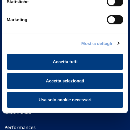
Statistiche
Marketing
Vittoria Assicurazioni S.p.A.
Via Ignazio Gardella, 2
20149 Milano
Part. IVA 01329510158
Mostra dettagli
FAQ
Accetta tutti
Governance
Accetta selezionati
Investor Relations
Altre informazioni
Usa solo cookie necessari
Sostenibilità
Performances