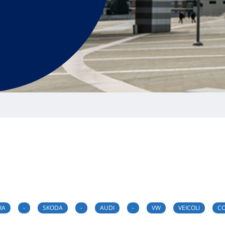
RA
-
SKODA
-
AUDI
-
VW
VEICOLI
CO