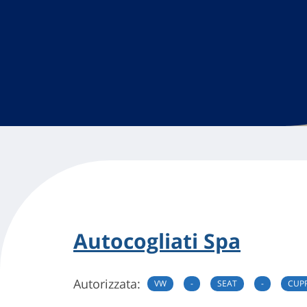
Autocogliati Spa
Autorizzata:
VW
-
SEAT
-
CUP