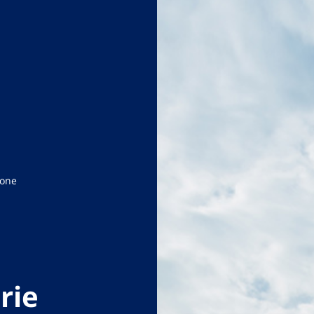
one
rie