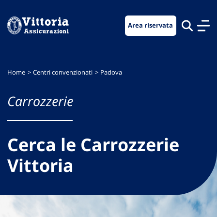
Vai
Vai
Vai
al
al
al
Area riservata
menu
contenuto
footer
di
principale
navigazione
Home
Centri convenzionati
Padova
Carrozzerie
Cerca le Carrozzerie
Vittoria