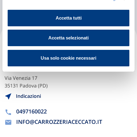
Chiama ora
Accetta tutti
Ceccato Motors Srl
Accetta selezionati
Autorizzata:
Usa solo cookie necessari
BMW
MINI
Via Venezia 17
35131 Padova (PD)
Indicazioni
0497160022
INFO@CARROZZERIACECCATO.IT