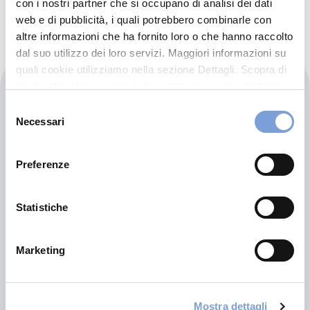
con i nostri partner che si occupano di analisi dei dati
Chiama ora
web e di pubblicità, i quali potrebbero combinarle con
altre informazioni che ha fornito loro o che hanno raccolto
dal suo utilizzo dei loro servizi. Maggiori informazioni su
quali cookie utilizziamo nella sezione Dettagli. Scopra di
Carrozzeria Pastore
più su chi siamo, come può contattarci e come trattiamo i
dati personali nella nostra Informativa sulla privacy che
Selezione
può trovare nel footer del sito nella sezione "Informativa
Necessari
del
Via Lussemburgo 18
Privacy del sito".
consenso
35127 Padova (PD)
Preferenze
Indicazioni
0498702538
Statistiche
CARROZZERIAPASTOREMARIO@GMAIL.COM
Marketing
0498702538
Mostra dettagli