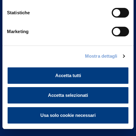
Statistiche
Marketing
Vittoria Assicurazioni S.p.A.
Via Ignazio Gardella, 2
Mostra dettagli
20149 Milano
Part. IVA 01329510158
Accetta tutti
FAQ
Governance
Accetta selezionati
Investor Relations
Usa solo cookie necessari
Altre informazioni