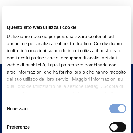
Questo sito web utilizza i cookie
Utilizziamo i cookie per personalizzare contenuti ed
Hai bisogno di
annunci e per analizzare il nostro traffico. Condividiamo
informazioni?
inoltre informazioni sul modo in cui utilizza il nostro sito
con i nostri partner che si occupano di analisi dei dati
Trova l'Agenzia più vicina a te e parla con
web e di pubblicità, i quali potrebbero combinarle con
un nostro Agente.
altre informazioni che ha fornito loro o che hanno raccolto
dal suo utilizzo dei loro servizi. Maggiori informazioni su
Contattaci
quali cookie utilizziamo nella sezione Dettagli. Scopra di
più su chi siamo, come può contattarci e come trattiamo i
dati personali nella nostra Informativa sulla privacy che
Selezione
può trovare nel footer del sito nella sezione "Informativa
Necessari
del
Privacy del sito".
consenso
Preferenze