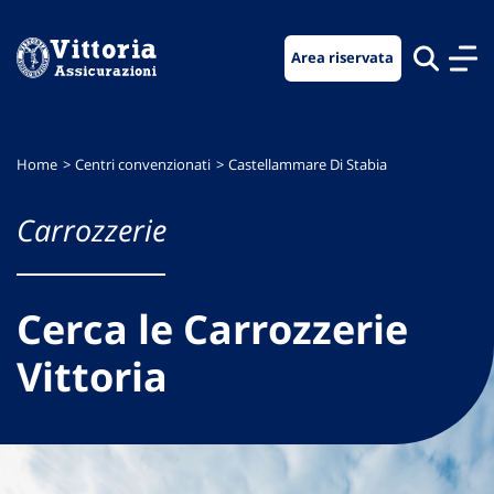
Vai
Vai
Vai
al
al
al
Area riservata
menu
contenuto
footer
di
principale
navigazione
Home
Centri convenzionati
Castellammare Di Stabia
Carrozzerie
Cerca le Carrozzerie
Vittoria