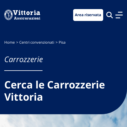
Vai
Vai
Vai
al
al
al
Area riservata
menu
contenuto
footer
di
principale
navigazione
Home
Centri convenzionati
Pisa
Carrozzerie
Cerca le Carrozzerie
Vittoria