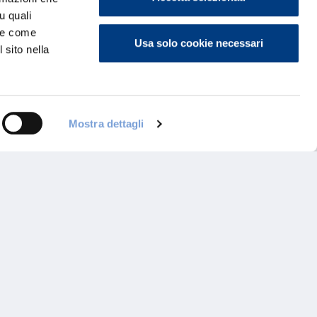
u quali
i e come
Usa solo cookie necessari
 sito nella
Mostra dettagli
ontattaci