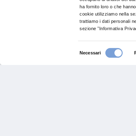
ha fornito loro o che hanno
0185264709
cookie utilizziamo nella s
AUTORAPALLO@LIBERO.IT
trattiamo i dati personali n
sezione "Informativa Privac
0185206163
Selezione
Necessari
del
Chiama ora
consenso
Hai bi
Trova l'A