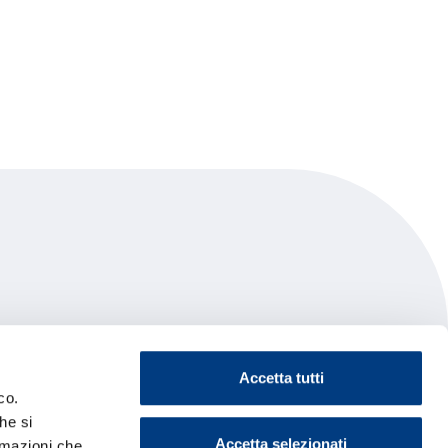
Accetta tutti
co.
he si
Accetta selezionati
ormazioni che