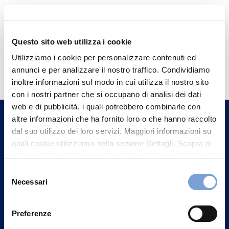
Questo sito web utilizza i cookie
Hai bisogno di
Utilizziamo i cookie per personalizzare contenuti ed
annunci e per analizzare il nostro traffico. Condividiamo
informazioni?
inoltre informazioni sul modo in cui utilizza il nostro sito
Trova l'Agenzia più vicina a te e parla con
con i nostri partner che si occupano di analisi dei dati
un nostro Agente.
web e di pubblicità, i quali potrebbero combinarle con
altre informazioni che ha fornito loro o che hanno raccolto
dal suo utilizzo dei loro servizi. Maggiori informazioni su
Contattaci
quali cookie utilizziamo nella sezione Dettagli. Scopra di
più su chi siamo, come può contattarci e come trattiamo i
dati personali nella nostra Informativa sulla privacy che
Selezione
può trovare nel footer del sito nella sezione "Informativa
Necessari
del
Privacy del sito".
consenso
Preferenze