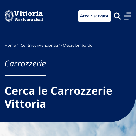
Vai
Vai
Vai
al
al
al
Area riservata
menu
contenuto
footer
di
principale
navigazione
Home
Centri convenzionati
Mezzolombardo
Carrozzerie
Cerca le Carrozzerie
Vittoria