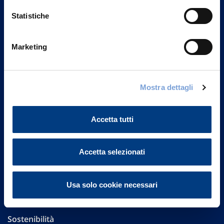
Statistiche
Marketing
Vittoria Assicurazioni S.p.A.
Via Ignazio Gardella, 2
20149 Milano
Mostra dettagli
Part. IVA 01329510158
Accetta tutti
FAQ
Governance
Accetta selezionati
Investor Relations
Usa solo cookie necessari
Altre informazioni
Sostenibilità