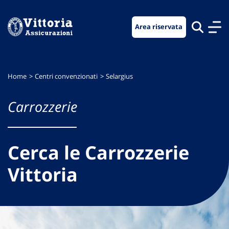
Vai
Vai
Vai
al
al
al
Area riservata
menu
contenuto
footer
di
principale
navigazione
Home
Centri convenzionati
Selargius
Carrozzerie
Cerca le Carrozzerie
Vittoria