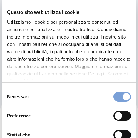
09047 Selargius (CA)
Questo sito web utilizza i cookie
Indicazioni
Utilizziamo i cookie per personalizzare contenuti ed
annunci e per analizzare il nostro traffico. Condividiamo
070845955
inoltre informazioni sul modo in cui utilizza il nostro sito
FRAUDANIEL@TISCALI.IT
con i nostri partner che si occupano di analisi dei dati
web e di pubblicità, i quali potrebbero combinarle con
070845955
altre informazioni che ha fornito loro o che hanno raccolto
dal suo utilizzo dei loro servizi. Maggiori informazioni su
quali cookie utilizziamo nella sezione Dettagli. Scopra di
Chiama ora
più su chi siamo, come può contattarci e come trattiamo i
dati personali nella nostra Informativa sulla privacy che
Selezione
può trovare nel footer del sito nella sezione "Informativa
Necessari
del
Privacy del sito".
consenso
Dott. Camper Srl
Preferenze
Statistiche