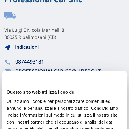
Via Luigi E Nicola Marinelli 8
86025 Ripalimosani (CB)
Indicazioni
0874493181
PROFESSIONALCAR.CB@LIBERO.IT
0874493181
Questo sito web utilizza i cookie
Utilizziamo i cookie per personalizzare contenuti ed
Chiama ora
annunci e per analizzare il nostro traffico. Condividiamo
inoltre informazioni sul modo in cui utilizza il nostro sito
con i nostri partner che si occupano di analisi dei dati
web e di pubblicità, i quali potrebbero combinarle con