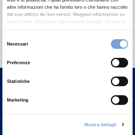
altre informazioni che ha fornito loro o che hanno raccolto
dal suo utilizzo dei loro servizi. Maggiori informazioni su
quali cookie utilizziamo nella sezione Dettagli. Scopra di
più su chi siamo, come può contattarci e come trattiamo i
dati personali nella nostra Informativa sulla privacy che
Selezione
Hai bisogno di
può trovare nel footer del sito nella sezione "Informativa
Necessari
del
Privacy del sito".
informazioni?
consenso
Preferenze
Trova l'Agenzia più vicina a te e parla con
un nostro Agente.
Statistiche
Contattaci
Marketing
Mostra dettagli