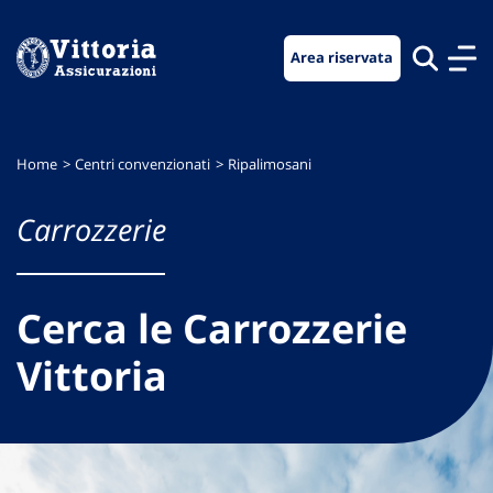
Vai
Vai
Vai
al
al
al
Area riservata
menu
contenuto
footer
di
principale
navigazione
Home
Centri convenzionati
Ripalimosani
Carrozzerie
Cerca le Carrozzerie
Vittoria