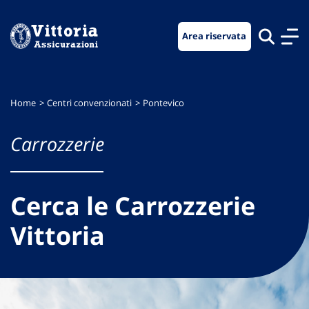
Vai
Vai
Vai
al
al
al
Area riservata
menu
contenuto
footer
di
principale
navigazione
Home
Centri convenzionati
Pontevico
Carrozzerie
Cerca le Carrozzerie
Vittoria