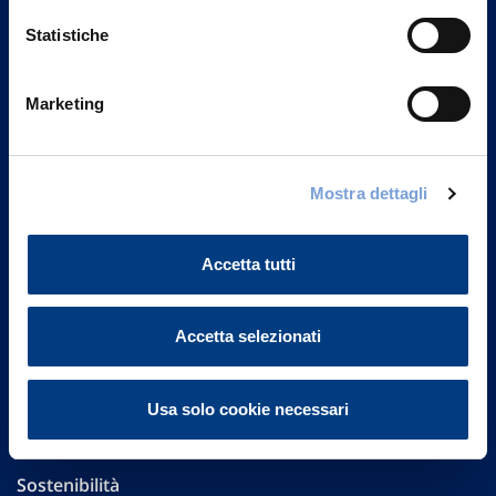
Statistiche
Marketing
Vittoria Assicurazioni S.p.A.
Via Ignazio Gardella, 2
20149 Milano
Mostra dettagli
Part. IVA 01329510158
Accetta tutti
FAQ
Governance
Accetta selezionati
Investor Relations
Usa solo cookie necessari
Altre informazioni
Sostenibilità