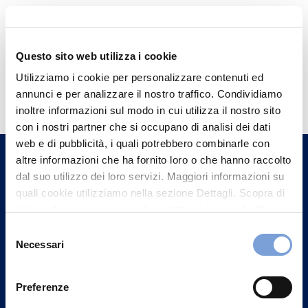
Questo sito web utilizza i cookie
Hai bisogno di
Utilizziamo i cookie per personalizzare contenuti ed
annunci e per analizzare il nostro traffico. Condividiamo
informazioni?
inoltre informazioni sul modo in cui utilizza il nostro sito
Trova l'Agenzia più vicina a te e parla con
con i nostri partner che si occupano di analisi dei dati
un nostro Agente.
web e di pubblicità, i quali potrebbero combinarle con
altre informazioni che ha fornito loro o che hanno raccolto
dal suo utilizzo dei loro servizi. Maggiori informazioni su
Contattaci
quali cookie utilizziamo nella sezione Dettagli. Scopra di
più su chi siamo, come può contattarci e come trattiamo i
dati personali nella nostra Informativa sulla privacy che
Selezione
può trovare nel footer del sito nella sezione "Informativa
Necessari
del
Privacy del sito".
consenso
Preferenze