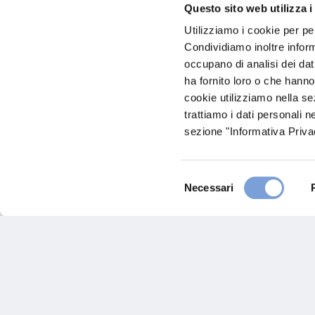
Questo sito web utilizza i
Utilizziamo i cookie per pe
Condividiamo inoltre informa
occupano di analisi dei dat
Via Campania 1/e
ha fornito loro o che hanno
53036 Poggibonsi (SI)
Indicazi
cookie utilizziamo nella s
trattiamo i dati personali n
0577936094
sezione "Informativa Privac
INFO@AUTOCARROZZERIAVALD
0577938039
Selezione
Necessari
del
consenso
Chiama ora