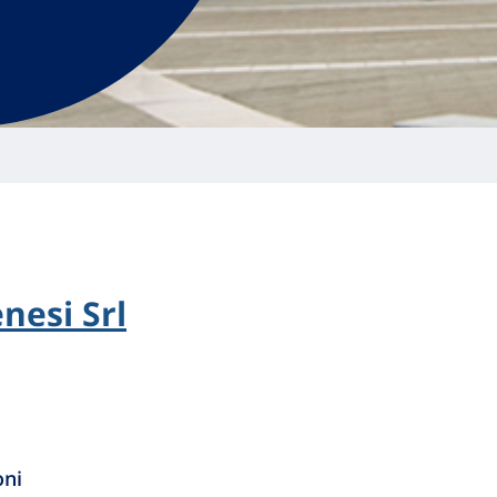
enesi Srl
oni