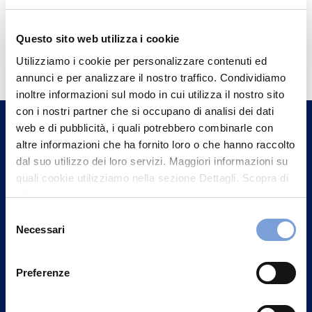
Questo sito web utilizza i cookie
Hai bisogno di
Utilizziamo i cookie per personalizzare contenuti ed
informazioni?
annunci e per analizzare il nostro traffico. Condividiamo
Trova l'Agenzia più vicina a te e parla con
inoltre informazioni sul modo in cui utilizza il nostro sito
un nostro Agente.
con i nostri partner che si occupano di analisi dei dati
web e di pubblicità, i quali potrebbero combinarle con
altre informazioni che ha fornito loro o che hanno raccolto
Contattaci
dal suo utilizzo dei loro servizi. Maggiori informazioni su
quali cookie utilizziamo nella sezione Dettagli. Scopra di
più su chi siamo, come può contattarci e come trattiamo i
dati personali nella nostra Informativa sulla privacy che
Selezione
può trovare nel footer del sito nella sezione "Informativa
Necessari
del
Privacy del sito".
consenso
Preferenze