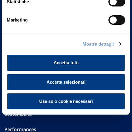
Statistiche
Marketing
Vittoria Assicurazioni S.p.A.
Via Ignazio Gardella, 2
20149 Milano
Part. IVA 01329510158
Mostra dettagli
FAQ
Accetta tutti
Governance
Accetta selezionati
Investor Relations
Altre informazioni
Usa solo cookie necessari
Sostenibilità
Performances