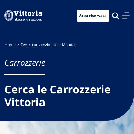
Vai
Vai
Vai
al
al
al
Area riservata
menu
contenuto
footer
di
principale
navigazione
Home
Centri convenzionati
Mandas
Carrozzerie
Cerca le Carrozzerie
Vittoria