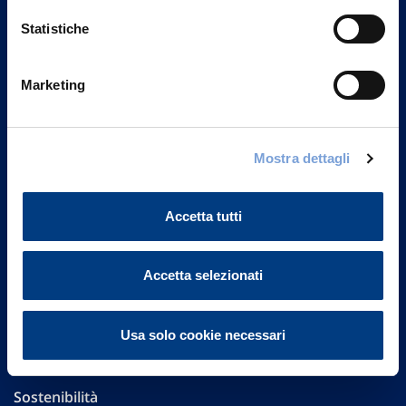
Statistiche
Marketing
Vittoria Assicurazioni S.p.A.
Via Ignazio Gardella, 2
20149 Milano
Mostra dettagli
Part. IVA 01329510158
Accetta tutti
FAQ
Governance
Accetta selezionati
Investor Relations
Usa solo cookie necessari
Altre informazioni
Sostenibilità