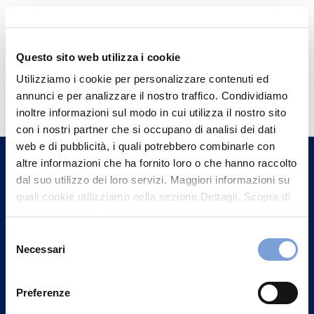
Questo sito web utilizza i cookie
Hai bisogno di
Utilizziamo i cookie per personalizzare contenuti ed
annunci e per analizzare il nostro traffico. Condividiamo
informazioni?
inoltre informazioni sul modo in cui utilizza il nostro sito
Trova l'Agenzia più vicina a te e parla con
con i nostri partner che si occupano di analisi dei dati
un nostro Agente.
web e di pubblicità, i quali potrebbero combinarle con
altre informazioni che ha fornito loro o che hanno raccolto
dal suo utilizzo dei loro servizi. Maggiori informazioni su
Contattaci
quali cookie utilizziamo nella sezione Dettagli. Scopra di
più su chi siamo, come può contattarci e come trattiamo i
dati personali nella nostra Informativa sulla privacy che
Selezione
può trovare nel footer del sito nella sezione "Informativa
Necessari
del
Privacy del sito".
consenso
Preferenze